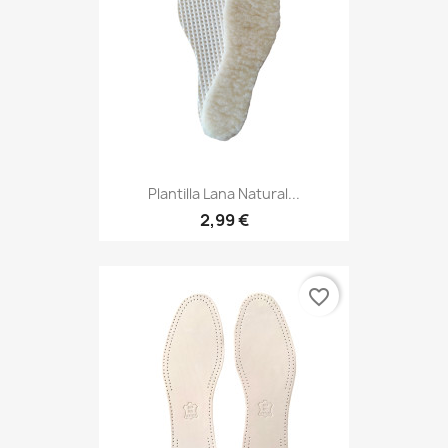
Plantilla Lana Natural...
2,99 €
favorite_border