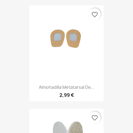
favorite_border
Almohadilla Metatarsal De...
2,99 €
favorite_border