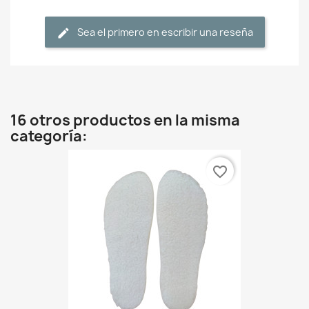
Sea el primero en escribir una reseña
16 otros productos en la misma
categoría:
favorite_border