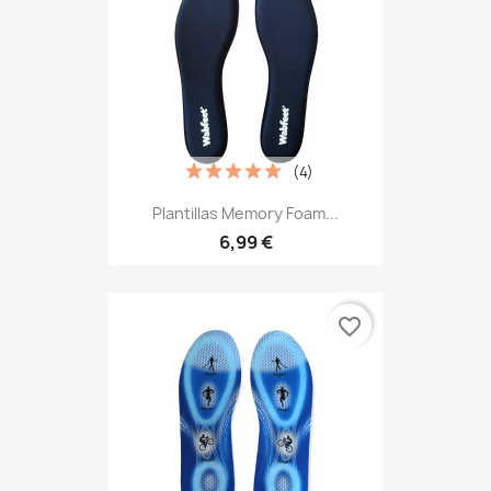
(4)
Plantillas Memory Foam...
6,99 €
favorite_border