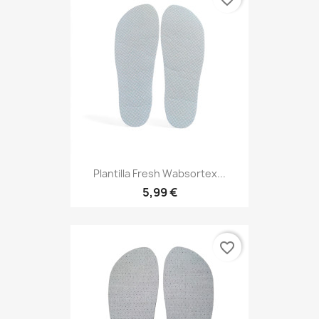
Plantilla Fresh Wabsortex...
5,99 €
favorite_border