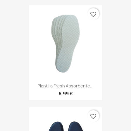
favorite_border
Plantilla Fresh Absorbente...
6,99 €
favorite_border