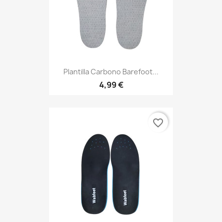
Plantilla Carbono Barefoot...
4,99 €
favorite_border