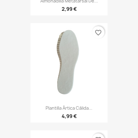
Almohadilla Metatarsal De...
2,99 €
favorite_border
Plantilla Ártica Cálida...
4,99 €