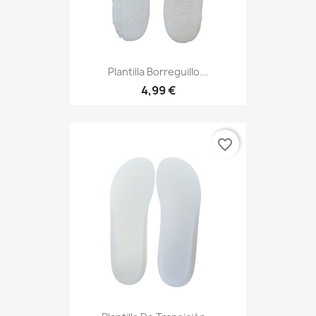
Plantilla Borreguillo...
4,99 €
favorite_border