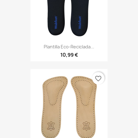
Plantilla Eco-Reciclada...
10,99 €
favorite_border