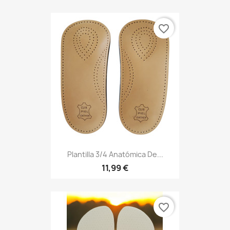
favorite_border
Plantilla 3/4 Anatómica De...
11,99 €
favorite_border