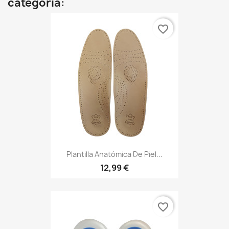
categoría:
favorite_border
Plantilla Anatómica De Piel...
12,99 €
favorite_border