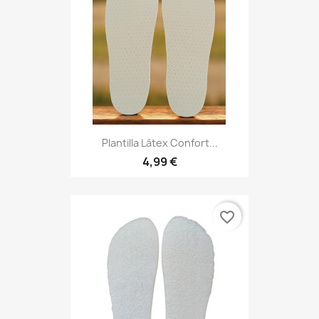
Plantilla Látex Confort...
4,99 €
favorite_border