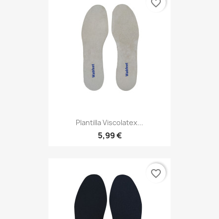
favorite_border
Plantilla Viscolatex...
5,99 €
favorite_border