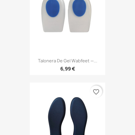
Talonera De Gel Wabfeet —...
6,99 €
favorite_border