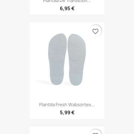
Plantilla De Transición...
6,95 €
favorite_border
Plantilla Fresh Wabsortex...
5,99 €