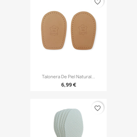
favorite_border
Talonera De Piel Natural...
6,99 €
favorite_border