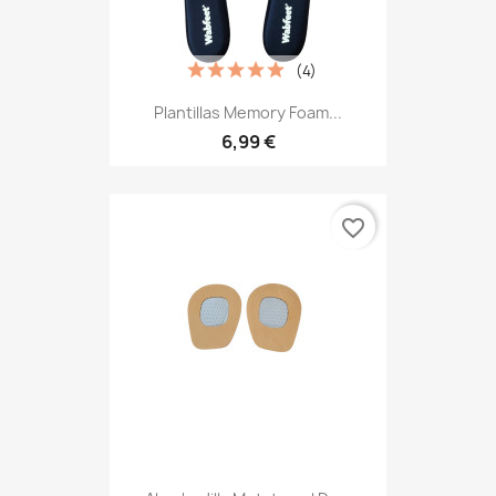
(4)
Plantillas Memory Foam...
6,99 €
favorite_border