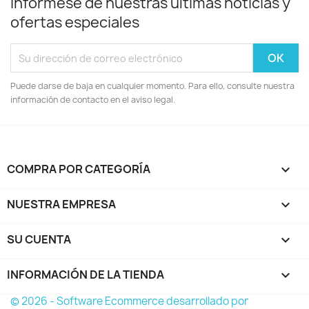
Infórmese de nuestras últimas noticias y
ofertas especiales
Puede darse de baja en cualquier momento. Para ello, consulte nuestra
información de contacto en el aviso legal.
COMPRA POR CATEGORÍA

NUESTRA EMPRESA

SU CUENTA

INFORMACIÓN DE LA TIENDA
keyboard_arrow_down
© 2026 - Software Ecommerce desarrollado por