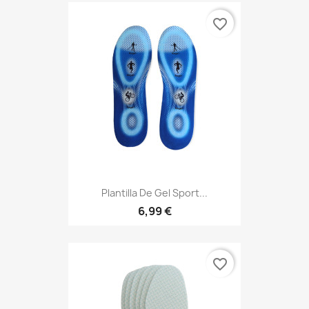
favorite_border
Plantilla De Gel Sport...
6,99 €
favorite_border