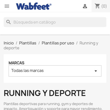
shopping_cart


(0)
search
Inicio
Plantillas
Plantillas por uso
Running y
deporte
MARCAS
Todas las marcas
arrow_drop_down
RUNNING Y DEPORTE
Plantillas deportivas para running, gym y deportes de
impacto. Amortiguación y soporte para mayor rendimiento.