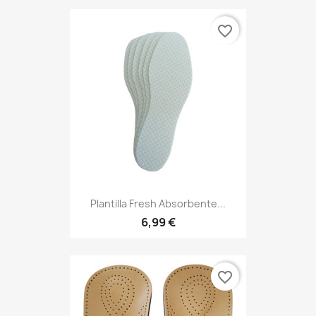
favorite_border
Plantilla Fresh Absorbente...
6,99 €
favorite_border