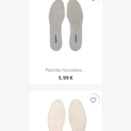
Plantilla Viscolatex...
5,99 €
favorite_border