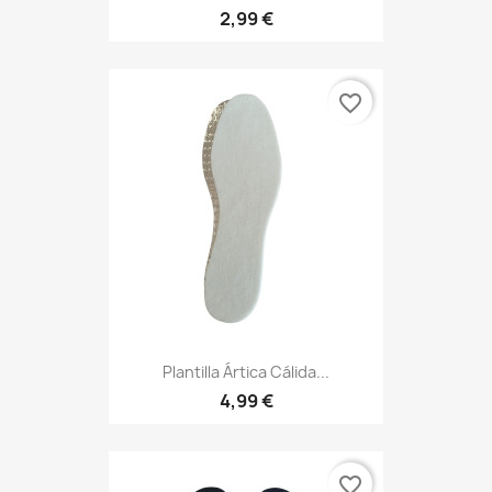
2,99 €
favorite_border
Plantilla Ártica Cálida...
4,99 €
favorite_border