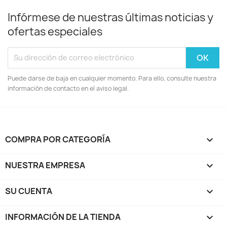
Infórmese de nuestras últimas noticias y
ofertas especiales
Puede darse de baja en cualquier momento. Para ello, consulte nuestra
información de contacto en el aviso legal.
COMPRA POR CATEGORÍA

NUESTRA EMPRESA

SU CUENTA

INFORMACIÓN DE LA TIENDA
keyboard_arrow_down