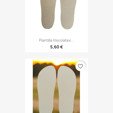
Plantilla Viscolatex...
5,60 €
favorite_border