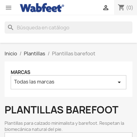
shopping_cart


(0)
search
Inicio
Plantillas
Plantillas barefoot
MARCAS
Todas las marcas
arrow_drop_down
PLANTILLAS BAREFOOT
Plantillas para calzado minimalista y barefoot. Respetan la
biomecánica natural del pie.