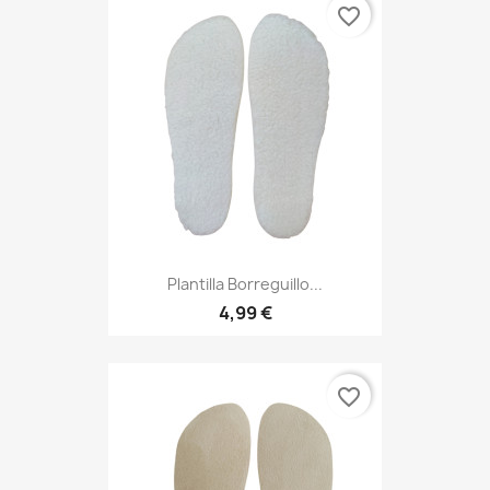
favorite_border
Plantilla Borreguillo...
4,99 €
favorite_border