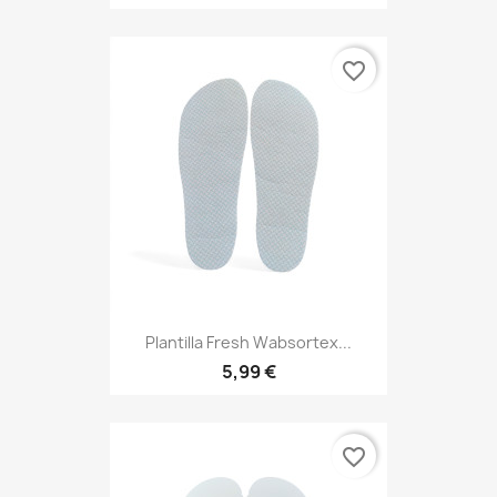
favorite_border
Plantilla Fresh Wabsortex...
5,99 €
favorite_border