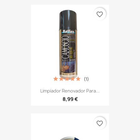
favorite_border
(1)
Limpiador Renovador Para...
8,99 €
favorite_border