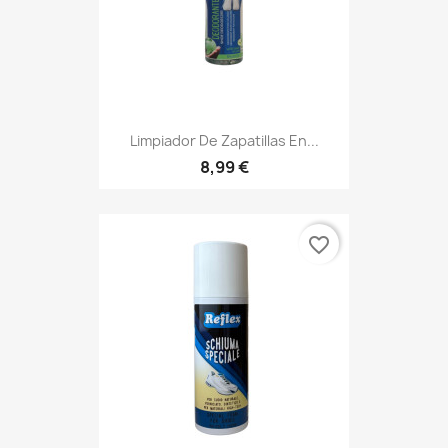
Limpiador De Zapatillas En...
8,99 €
favorite_border