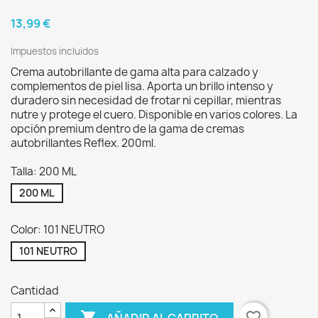
13,99 €
Impuestos incluidos
Crema autobrillante de gama alta para calzado y
complementos de piel lisa. Aporta un brillo intenso y
duradero sin necesidad de frotar ni cepillar, mientras
nutre y protege el cuero. Disponible en varios colores. La
opción premium dentro de la gama de cremas
autobrillantes Reflex. 200ml.
Talla: 200 ML
200 ML
Color: 101 NEUTRO
101 NEUTRO
Cantidad

favorite_border
AÑADIR AL CARRITO