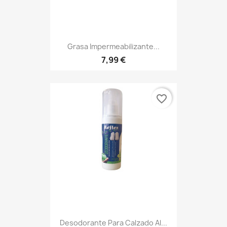
Grasa Impermeabilizante...
7,99 €
favorite_border
Desodorante Para Calzado Al...