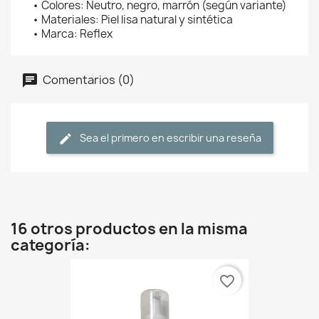
• Colores: Neutro, negro, marrón (según variante)
• Materiales: Piel lisa natural y sintética
• Marca: Reflex
Comentarios (0)
Sea el primero en escribir una reseña
16 otros productos en la misma
categoría:
favorite_border