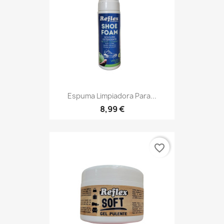
Espuma Limpiadora Para...
8,99 €
favorite_border