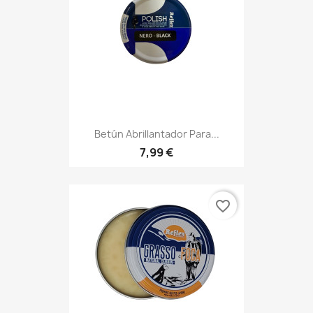
Betún Abrillantador Para...
7,99 €
favorite_border