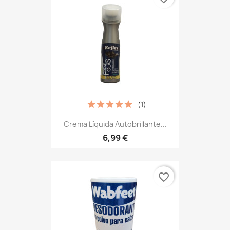
(1)
Crema Líquida Autobrillante...
6,99 €
favorite_border