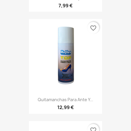
7,99 €
favorite_border
Quitamanchas Para Ante Y...
12,99 €
favorite_border