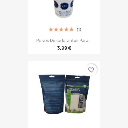
(1)
Polvos Desodorantes Para...
3,99 €
favorite_border