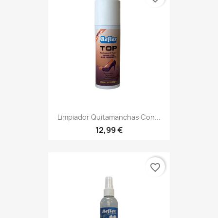
Limpiador Quitamanchas Con...
12,99 €
favorite_border