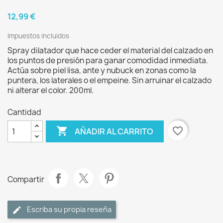
12,99 €
Impuestos incluidos
Spray dilatador que hace ceder el material del calzado en
los puntos de presión para ganar comodidad inmediata.
Actúa sobre piel lisa, ante y nubuck en zonas como la
puntera, los laterales o el empeine. Sin arruinar el calzado
ni alterar el color. 200ml.
Cantidad

favorite_border
AÑADIR AL CARRITO
Compartir
Escriba su propia reseña