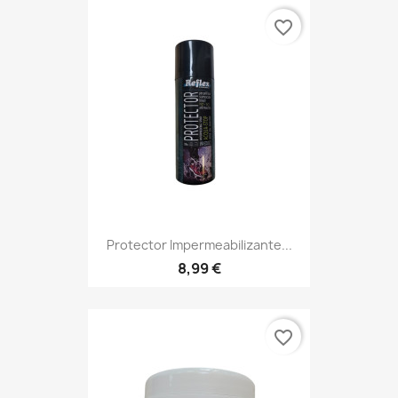
favorite_border
Protector Impermeabilizante...
8,99 €
favorite_border