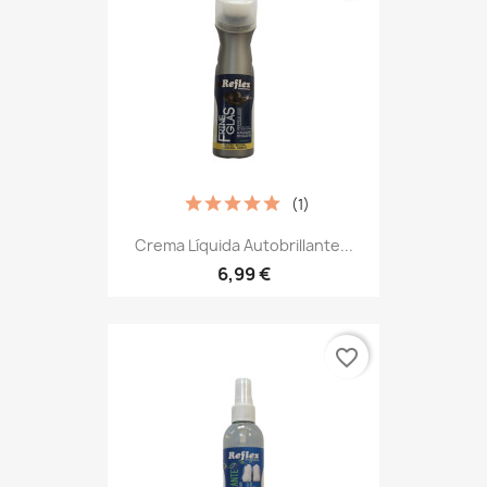
(1)
Crema Líquida Autobrillante...
6,99 €
favorite_border