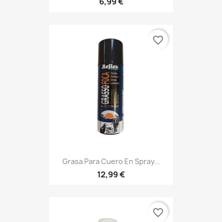
6,99 €
favorite_border
Grasa Para Cuero En Spray...
12,99 €
favorite_border