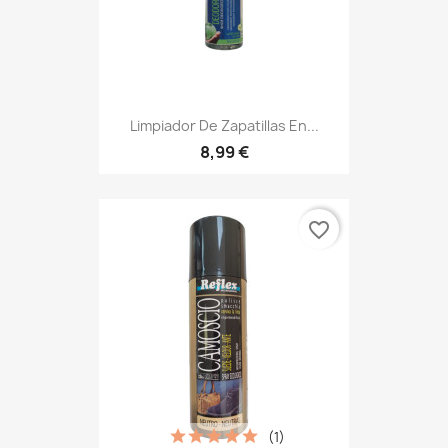
Limpiador De Zapatillas En...
8,99 €
favorite_border
(1)