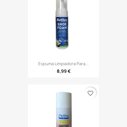
Espuma Limpiadora Para...
8,99 €
favorite_border