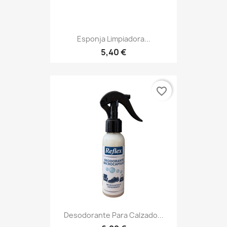
Esponja Limpiadora...
5,40 €
favorite_border
Desodorante Para Calzado...