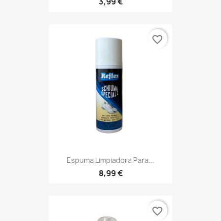
3,99 €
favorite_border
Espuma Limpiadora Para...
8,99 €
favorite_border