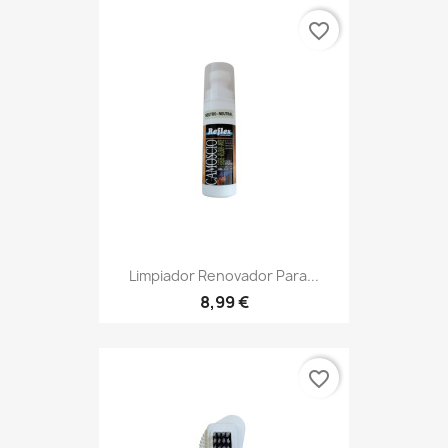
favorite_border
Limpiador Renovador Para...
8,99 €
favorite_border