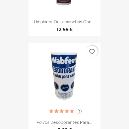
Limpiador Quitamanchas Con...
12,99 €
favorite_border
(1)
Polvos Desodorantes Para...