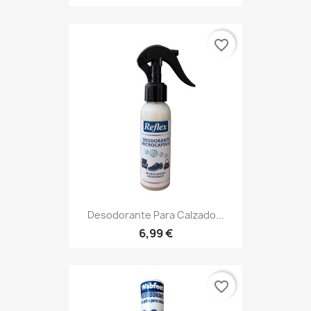
favorite_border
Desodorante Para Calzado...
6,99 €
favorite_border