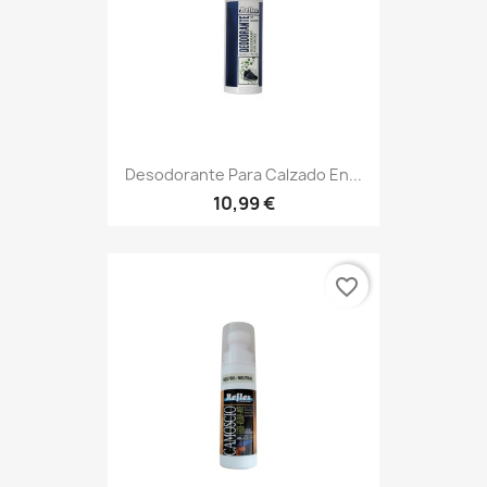
Desodorante Para Calzado En...
10,99 €
favorite_border