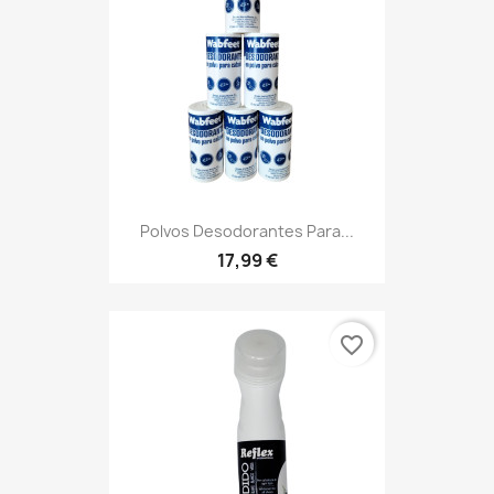
Polvos Desodorantes Para...
17,99 €
favorite_border