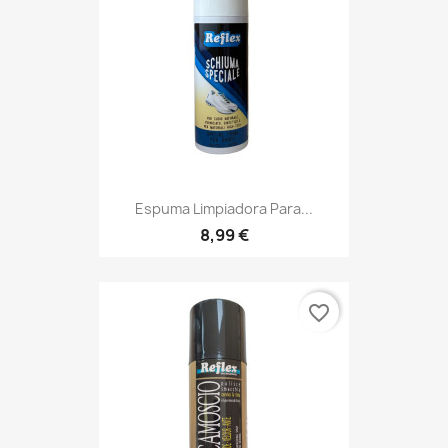
Espuma Limpiadora Para...
8,99 €
favorite_border