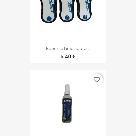
Esponja Limpiadora...
5,40 €
favorite_border