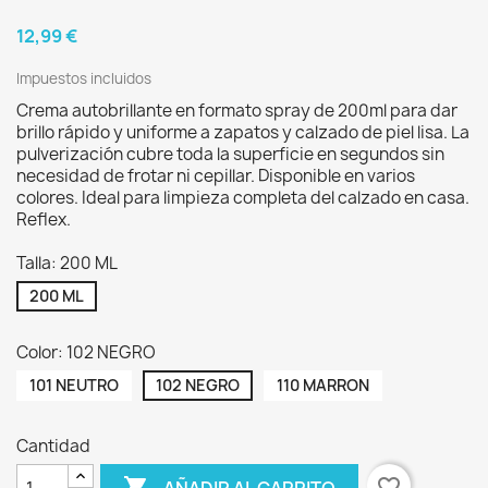
12,99 €
Impuestos incluidos
Crema autobrillante en formato spray de 200ml para dar
brillo rápido y uniforme a zapatos y calzado de piel lisa. La
pulverización cubre toda la superficie en segundos sin
necesidad de frotar ni cepillar. Disponible en varios
colores. Ideal para limpieza completa del calzado en casa.
Reflex.
Talla: 200 ML
200 ML
Color: 102 NEGRO
101 NEUTRO
102 NEGRO
110 MARRON
Cantidad

favorite_border
AÑADIR AL CARRITO