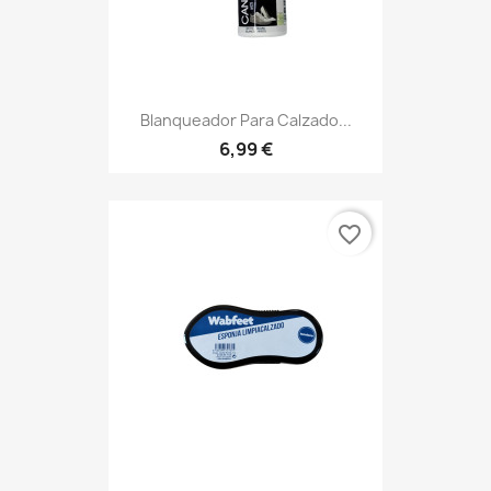
Blanqueador Para Calzado...
6,99 €
favorite_border