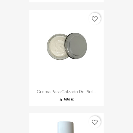
favorite_border
Crema Para Calzado De Piel...
5,99 €
favorite_border