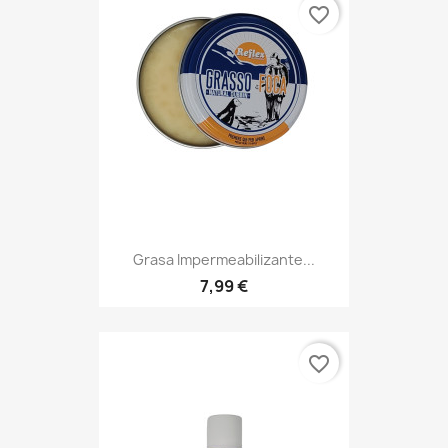
favorite_border
Grasa Impermeabilizante...
7,99 €
favorite_border