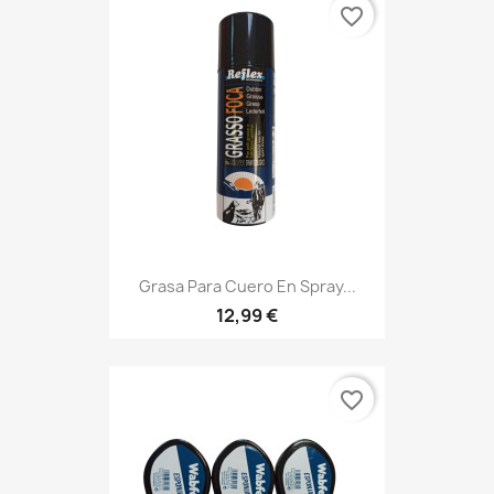
favorite_border
Grasa Para Cuero En Spray...
12,99 €
favorite_border