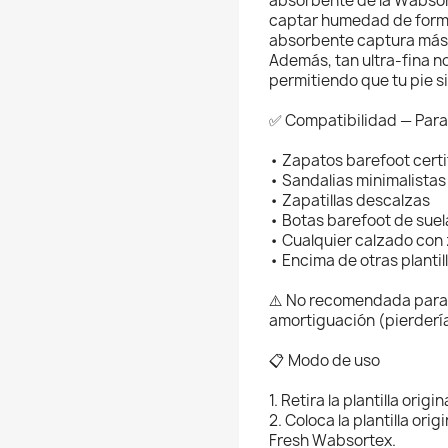
absorbente de la Wabsor
captar humedad de forma
absorbente captura más 
Además, tan ultra-fina n
permitiendo que tu pie s
✅ Compatibilidad — Para
• Zapatos barefoot cert
• Sandalias minimalistas
• Zapatillas descalzas
• Botas barefoot de suel
• Cualquier calzado con
• Encima de otras plantil
⚠️ No recomendada para
amortiguación (pierderías
📋 Modo de uso
1. Retira la plantilla orig
2. Coloca la plantilla ori
Fresh Wabsortex.