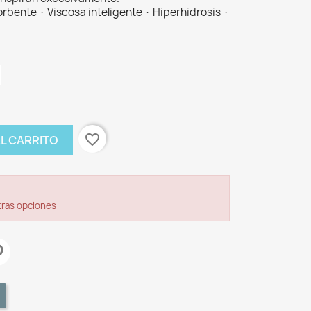
rbente · Viscosa inteligente · Hiperhidrosis ·
favorite_border
AL CARRITO
tras opciones