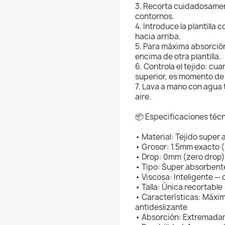
3. Recorta cuidadosame
contornos.
4. Introduce la plantilla 
hacia arriba.
5. Para máxima absorción,
encima de otra plantilla.
6. Controla el tejido: c
superior, es momento de
7. Lava a mano con agua 
aire.
📦 Especificaciones téc
• Material: Tejido super 
• Grosor: 1.5mm exacto (
• Drop: 0mm (zero drop)
• Tipo: Super absorbente
• Viscosa: Inteligente —
• Talla: Única recortable
• Características: Máxim
antideslizante
• Absorción: Extremadame