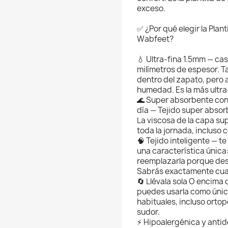
exceso.
✅ ¿Por qué elegir la Plan
Wabfeet?
💧 Ultra-fina 1.5mm — cas
milímetros de espesor. 
dentro del zapato, per
humedad. Es la más ultra
🌊 Super absorbente con 
día — Tejido super absor
La viscosa de la capa su
toda la jornada, incluso 
🧠 Tejido inteligente — t
una característica únic
reemplazarla porque desa
Sabrás exactamente cua
🔄 Llévala sola O encima d
puedes usarla como única 
habituales, incluso ortop
sudor.
⚡ Hipoalergénica y antid