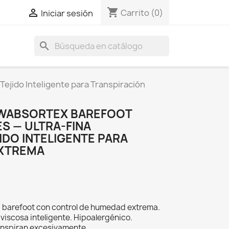
shopping_cart

Carrito
(0)
Iniciar sesión
search
Tejido Inteligente para Transpiración
 WABSORTEX BAREFOOT
ES — ULTRA-FINA
IDO INTELIGENTE PARA
EXTREMA
ara barefoot con control de humedad extrema.
viscosa inteligente. Hipoalergénico.
ranspiran excesivamente.