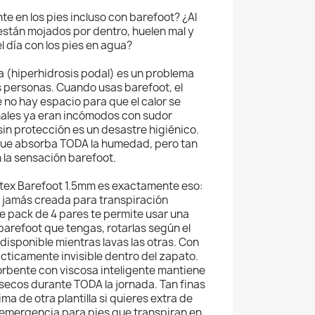
e en los pies incluso con barefoot? ¿Al
 están mojados por dentro, huelen mal y
 día con los pies en agua?
a (hiperhidrosis podal) es un problema
 personas. Cuando usas barefoot, el
no hay espacio para que el calor se
males ya eran incómodos con sudor
sin protección es un desastre higiénico.
que absorba TODA la humedad, pero tan
n la sensación barefoot.
rtex Barefoot 1.5mm es exactamente eso:
na jamás creada para transpiración
e pack de 4 pares te permite usar una
barefoot que tengas, rotarlas según el
disponible mientras lavas las otras. Con
rácticamente invisible dentro del zapato.
orbente con viscosa inteligente mantiene
secos durante TODA la jornada. Tan finas
ma de otra plantilla si quieres extra de
de emergencia para pies que transpiran en