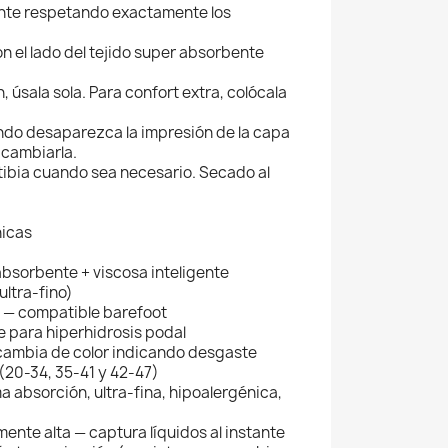
nte respetando exactamente los
con el lado del tejido super absorbente
 úsala sola. Para confort extra, colócala
uando desaparezca la impresión de la capa
 cambiarla.
tibia cuando sea necesario. Secado al
nicas
absorbente + viscosa inteligente
ultra-fino)
 — compatible barefoot
 para hiperhidrosis podal
 cambia de color indicando desgaste
 (20-34, 35-41 y 42-47)
a absorción, ultra-fina, hipoalergénica,
nte alta — captura líquidos al instante