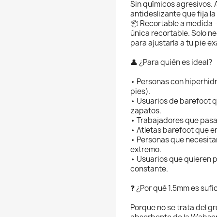
Sin químicos agresivos. A
antideslizante que fija la 
📦 Recortable a medida —
única recortable. Solo nec
para ajustarla a tu pie ex
👤 ¿Para quién es ideal?
• Personas con hiperhidr
pies).
• Usuarios de barefoot 
zapatos.
• Trabajadores que pasan
• Atletas barefoot que e
• Personas que necesit
extremo.
• Usuarios que quieren p
constante.
❓ ¿Por qué 1.5mm es suf
Porque no se trata del g