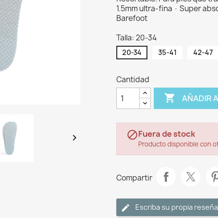
1.5mm ultra-fina · Super abso
Barefoot
Talla: 20-34
20-34
35-41
42-47
Cantidad

AÑADIR 
Fuera de stock


Producto disponible con o
Compartir
Escriba su propia reseña