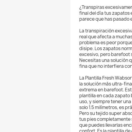
¿Transpiras excesivament
final del día tus zapatos
parece que has pasado el
La transpiración excesiv
real que afecta a muchas
problema es peor porque 
disipe. Los zapatos nor
excesivo, pero barefoot 
Necesitas una solución 
fina que no interfiera co
La Plantilla Fresh Wabso
la solución más ultra-fi
extrema en barefoot. Est
plantilla en cada zapato 
uso, y siempre tener una 
solo 1.5 milímetros, es p
Pero su tejido super abs
tus pies completamente 
que puedes llevarlas enci
confort. Es la plantilla 