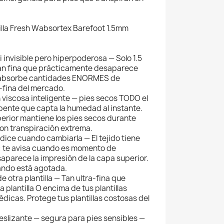
tilla Fresh Wabsortex Barefoot 1.5mm
i invisible pero hiperpoderosa — Solo 1.5
Tan fina que prácticamente desaparece
o absorbe cantidades ENORMES de
-fina del mercado.
viscosa inteligente — pies secos TODO el
bente que capta la humedad al instante.
perior mantiene los pies secos durante
con transpiración extrema.
e dice cuando cambiarla — El tejido tiene
a: te avisa cuando es momento de
parece la impresión de la capa superior.
ndo está agotada.
e otra plantilla — Tan ultra-fina que
plantilla O encima de tus plantillas
édicas. Protege tus plantillas costosas del
eslizante — segura para pies sensibles —