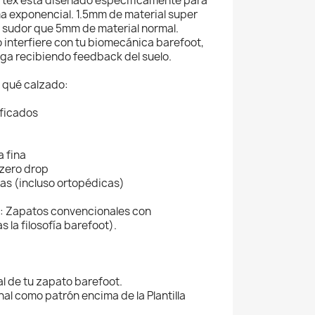
tex está diseñado específicamente para
 exponencial. 1.5mm de material super
sudor que 5mm de material normal.
o interfiere con tu biomecánica barefoot,
iga recibiendo feedback del suelo.
 qué calzado:
ificados
a fina
 zero drop
las (incluso ortopédicas)
: Zapatos convencionales con
 la filosofía barefoot).
inal de tu zapato barefoot.
ginal como patrón encima de la Plantilla