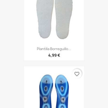
Plantilla Borreguillo...
4,99 €
favorite_border