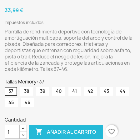
33,99 €
Impuestos incluidos
Plantilla de rendimiento deportivo con tecnología de
amortiguación multicapa, soporte del arco y control de la
pisada. Diseñada para corredores, triatletas y
deportistas que entrenan con regularidad sobre asfalto,
pista o trail. Reduce el riesgo de lesión, mejora la
eficiencia de la zancada y protege las articulaciones en
cada kilómetro. Tallas 37-46.
Tallas Memory: 37
37
38
39
40
41
42
43
44
45
46
Cantidad

favorite_border
AÑADIR AL CARRITO