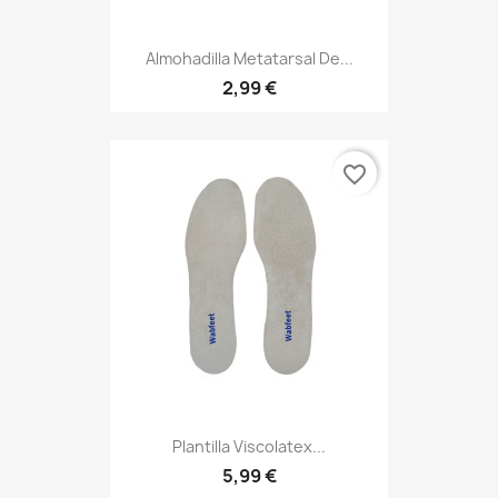
Almohadilla Metatarsal De...
2,99 €
favorite_border
Plantilla Viscolatex...
5,99 €