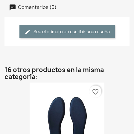
Comentarios (0)
Sea el primero en escribir una reseña
16 otros productos en la misma
categoría:
favorite_border