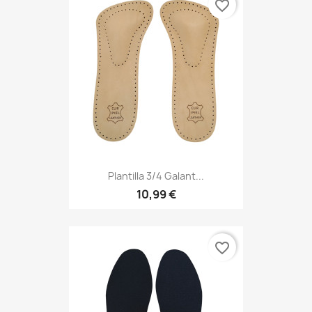
favorite_border
Plantilla 3/4 Galant...
10,99 €
favorite_border