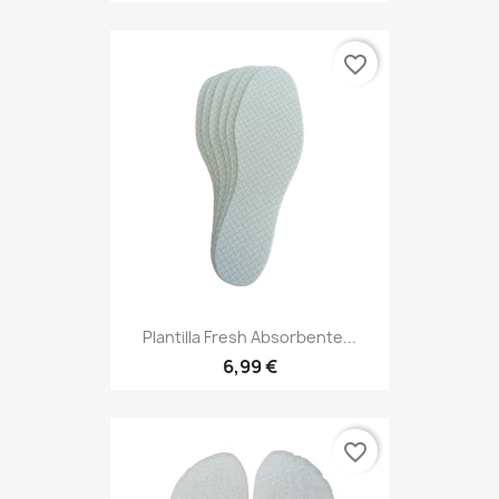
favorite_border
Plantilla Fresh Absorbente...
6,99 €
favorite_border