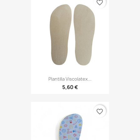
favorite_border
Plantilla Viscolatex...
5,60 €
favorite_border