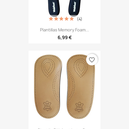
(4)
Plantillas Memory Foam...
6,99 €
favorite_border