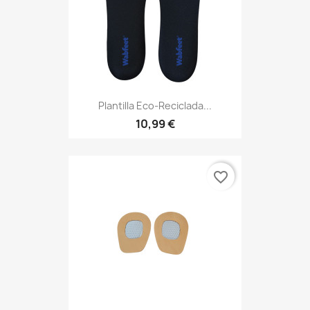
Plantilla Eco-Reciclada...
10,99 €
favorite_border