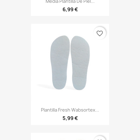
Media Plantilla De Piel...
6,99 €
favorite_border
Plantilla Fresh Wabsortex...
5,99 €