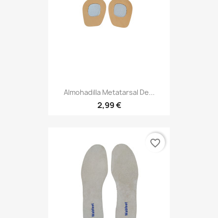
Almohadilla Metatarsal De...
2,99 €
favorite_border