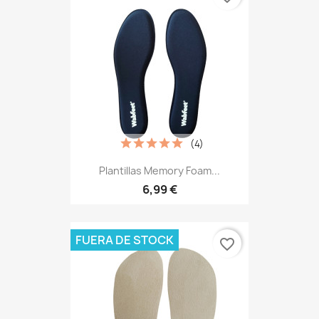
(4)
Plantillas Memory Foam...
6,99 €
FUERA DE STOCK
favorite_border