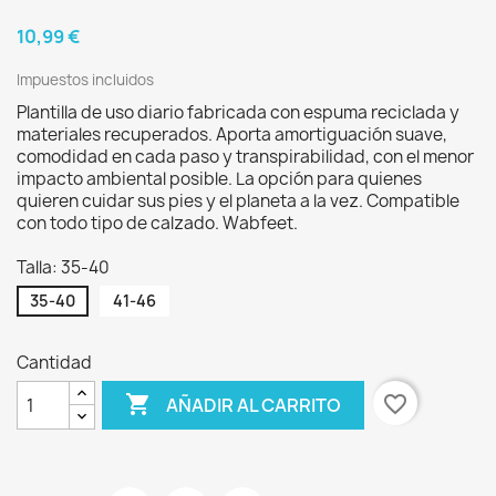
10,99 €
Impuestos incluidos
Plantilla de uso diario fabricada con espuma reciclada y
materiales recuperados. Aporta amortiguación suave,
comodidad en cada paso y transpirabilidad, con el menor
impacto ambiental posible. La opción para quienes
quieren cuidar sus pies y el planeta a la vez. Compatible
con todo tipo de calzado. Wabfeet.
Talla: 35-40
35-40
41-46
Cantidad

favorite_border
AÑADIR AL CARRITO