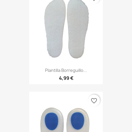
Plantilla Borreguillo...
4,99 €
favorite_border