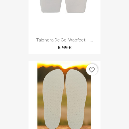
Talonera De Gel Wabfeet —...
6,99 €
favorite_border