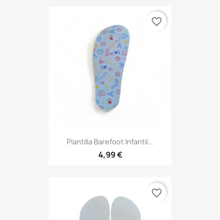
favorite_border
Plantilla Barefoot Infantil...
4,99 €
favorite_border