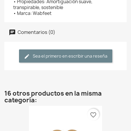
• Propiedades: Amortiguación suave,
transpirable, sostenible
• Marca: Wabfeet
Comentarios (0)
Sea el primero en escribir una reseña
16 otros productos en la misma
categoría:
favorite_border