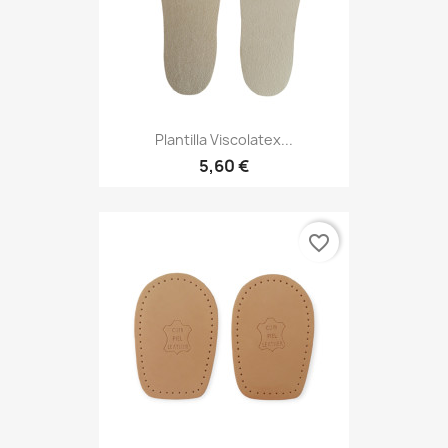
Plantilla Viscolatex...
5,60 €
favorite_border