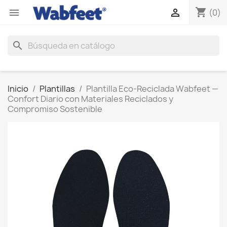
shopping_cart


(0)
search
Inicio
Plantillas
Plantilla Eco-Reciclada Wabfeet —
Confort Diario con Materiales Reciclados y
Compromiso Sostenible