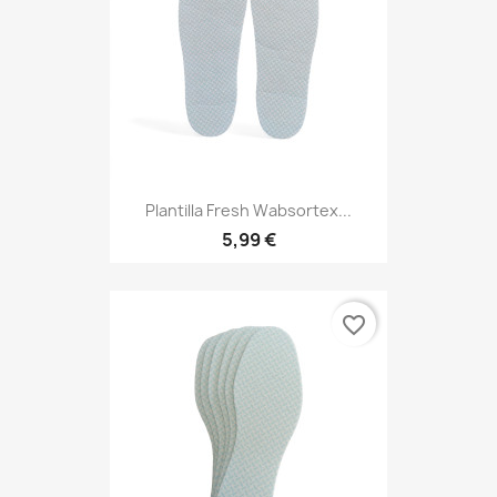
Plantilla Fresh Wabsortex...
5,99 €
favorite_border